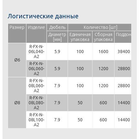
Логистические данные
Размер
Изделие
Дюбель
Количество [шт]
Диаметр
Единичная
Сборная
Поддон
Е
[мм]
упаковка
упаковка
у
R-FX-N-
06L040-
5.9
100
1600
38400
A2
Ø6
R-FX-N-
06L060-
5.9
100
1200
28800
A2
R-FX-N-
08L060-
7.9
100
1200
28800
A2
R-FX-N-
Ø8
08L080-
7.9
50
600
14400
A2
R-FX-N-
08L100-
7.9
50
600
14400
A2