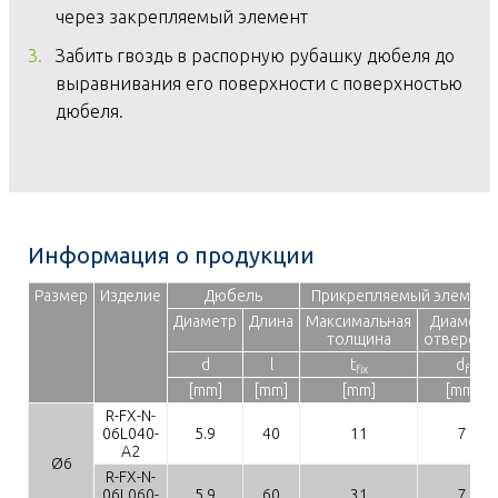
через закрепляемый элемент
Забить гвоздь в распорную рубашку дюбеля до
выравнивания его поверхности с поверхностью
дюбеля.
Информация о продукции
Размер
Изделие
Дюбель
Прикрепляемый элемент
Диаметр
Длина
Максимальная
Диаметр
толщина
отверсти
d
l
t
d
fix
f
[mm]
[mm]
[mm]
[mm]
R-FX-N-
06L040-
5.9
40
11
7
A2
Ø6
R-FX-N-
06L060-
5.9
60
31
7