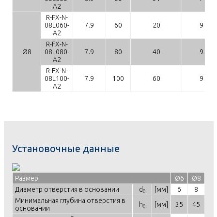
A2
R-FX-N-
08L060-
7.9
60
20
9
A2
R-FX-N-
Ø8
08L080-
7.9
80
40
9
A2
R-FX-N-
08L100-
7.9
100
60
9
A2
Установочные данные
Размер
Ø6
Ø8
Диаметр отверстия в основании
d
[мм]
6
8
0
Минимальная глубина отверстия в
h
[мм]
35
45
0
основании