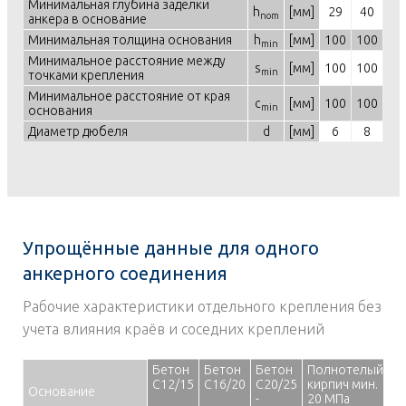
Минимальная глубина заделки
h
[мм]
29
40
nom
анкера в основание
Минимальная толщина основания
h
[мм]
100
100
min
Минимальное расстояние между
s
[мм]
100
100
min
точками крепления
Минимальное расстояние от края
c
[мм]
100
100
min
основания
Диаметр дюбеля
d
[мм]
6
8
Упрощённые данные для одного
анкерного соединения
Рабочие характеристики отдельного крепления без
учета влияния краёв и соседних креплений
Бетон
Бетон
Бетон
Полнотелый
[R
С12/15
С16/20
С20/25
кирпич мин.
So
Основание
-
20 МПа
br